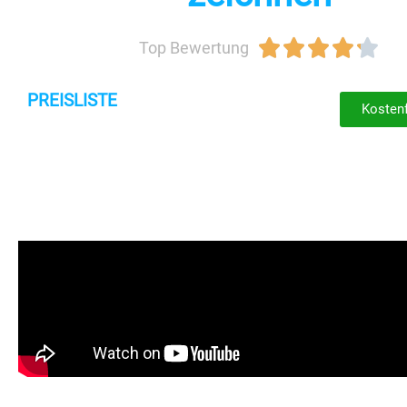





Top Bewertung
PREISLISTE
Kostenf