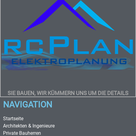
Wir suchen zur Verstärkung unseres
Teams, einen Fachplaner für Elektro und
HLS.
Sind Sie bereits als Handwerker tätig
oder bereits Fachplaner und wollen sich
weiterentwickeln? Dann bewerben Sie
sich jetzt und werden Mitglied in unserem
freundschaftlichem Team!
Ihre Aufgaben als Fachplaner:
Projektierung von technischen
Gebäudeausstattungen
Planung – Ausschreibung – Vergabe –
Abrechnung
SIE BAUEN, WIR KÜMMERN UNS UM DIE DETAILS
NAVIGATION
hier Bewerben
Startseite
Architekten & Ingenieure
Private Bauherren